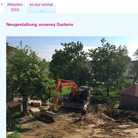
«
Aktuelles
es war einmal
2018
...
Neugestaltung unseres Gartens