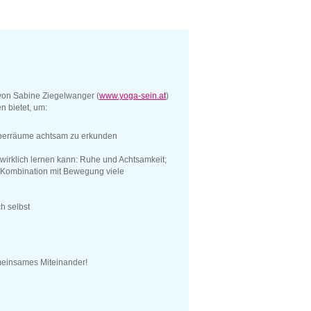
 von Sabine Ziegelwanger (
www.yoga-sein.at
)
n bietet, um:
örperräume achtsam zu erkunden
 wirklich lernen kann: Ruhe und Achtsamkeit;
 Kombination mit Bewegung viele
h selbst
emeinsames Miteinander!