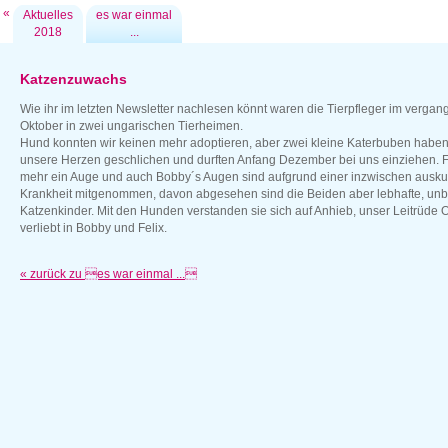
«
Aktuelles
es war einmal
2018
...
Katzenzuwachs
Wie ihr im letzten Newsletter nachlesen könnt waren die Tierpfleger im verga
Oktober in zwei ungarischen Tierheimen.
Hund konnten wir keinen mehr adoptieren, aber zwei kleine Katerbuben haben 
unsere Herzen geschlichen und durften Anfang Dezember bei uns einziehen. Fe
mehr ein Auge und auch Bobby´s Augen sind aufgrund einer inzwischen ausku
Krankheit mitgenommen, davon abgesehen sind die Beiden aber lebhafte, un
Katzenkinder. Mit den Hunden verstanden sie sich auf Anhieb, unser Leitrüde O
verliebt in Bobby und Felix.
« zurück zu es war einmal ...