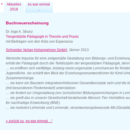
«
Aktuelles
es war einmal
2018
...
Buchneuerscheinung
Dr. Inge A. Strunz
Tiergestützte Pädagogik in Theorie und Praxis
mit Beiträgen von den Kids von Esperanza
Schneider Verlag Hohengehren GmbH
, Jänner 2013
Wertvolle Impulse für eine zeitgemäße Gestaltung von Bildungs- und Erziehu
erhält die Pädagogik durch die Teildisziplin der tiergestützten Pädagogik, den
… es eröffnen sich vielfältige, bislang meist ungenutzte Lernchancen für Kinde
Jugendliche. sie schärft den Blick der Erziehungsverantwortlichen für Kind-Um
Zusammenhänge.
… sie kann ein Baustein integrativer/inklusiver Gesamtkonzepte sein und die 
(mit besonderem Förderbedarf) unterstützen.
… sie fordert zur Umgestaltung (vor-)schulischer Bildungseinrichtungen in Lern
… sie greift das in unserer Gesellschaft bestehende Mensch-Tier-Verhältnis auf
für nachhaltige Entwicklung (BNE).
… sie motiviert Lehrende und Lernende, verantwortungsbewusste Mit-)Gestalte
« zurück zu „es war einmal ...“