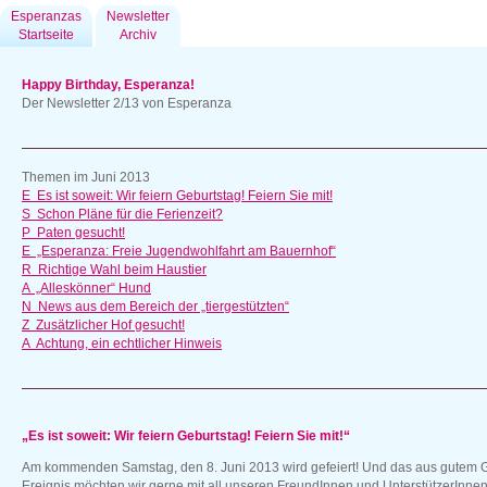
Esperanzas
Newsletter
Startseite
Archiv
Happy Birthday, Esperanza!
Der Newsletter 2/13 von Esperanza
Themen im Juni 2013
E Es ist soweit: Wir feiern Geburtstag! Feiern Sie mit!
S Schon Pläne für die Ferienzeit?
P Paten gesucht!
E „Esperanza: Freie Jugendwohlfahrt am Bauernhof“
R Richtige Wahl beim Haustier
A „Alleskönner“ Hund
N News aus dem Bereich der „tiergestützten“
Z Zusätzlicher Hof gesucht!
A Achtung, ein echtlicher Hinweis
„Es ist soweit: Wir feiern Geburtstag! Feiern Sie mit!“
Am kommenden Samstag, den 8. Juni 2013 wird gefeiert! Und das aus gutem G
Ereignis möchten wir gerne mit all unseren FreundInnen und UnterstützerInne