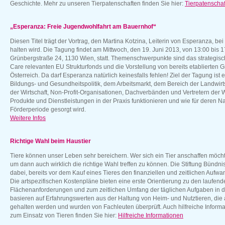
Geschichte. Mehr zu unseren Tierpatenschaften finden Sie hier:
Tierpatenschaf
„Esperanza: Freie Jugendwohlfahrt am Bauernhof“
Diesen Titel trägt der Vortrag, den Martina Kotzina, Leiterin von Esperanza, be
halten wird. Die Tagung findet am Mittwoch, den 19. Juni 2013, von 13:00 bis
Grünbergstraße 24, 1130 Wien, statt. Themenschwerpunkte sind das strategi
Care relevanten EU Strukturfonds und die Vorstellung von bereits etablierten
Österreich. Da darf Esperanza natürlich keinesfalls fehlen! Ziel der Tagung ist
Bildungs- und Gesundheitspolitik, dem Arbeitsmarkt, dem Bereich der Landwirt
der Wirtschaft, Non-Profit-Organisationen, Dachverbänden und Vertretern der 
Produkte und Dienstleistungen in der Praxis funktionieren und wie für deren N
Förderperiode gesorgt wird.
Weitere Infos
Richtige Wahl beim Haustier
Tiere können unser Leben sehr bereichern. Wer sich ein Tier anschaffen möchte
um dann auch wirklich die richtige Wahl treffen zu können. Die Stiftung Bündnis
dabei, bereits vor dem Kauf eines Tieres den finanziellen und zeitlichen Aufw
Die artspezifischen Kostenpläne bieten eine erste Orientierung zu den laufend
Flächenanforderungen und zum zeitlichen Umfang der täglichen Aufgaben in d
basieren auf Erfahrungswerten aus der Haltung von Heim- und Nutztieren, die al
gehalten werden und wurden von Fachleuten überprüft. Auch hilfreiche Informa
zum Einsatz von Tieren finden Sie hier:
Hilfreiche Informationen