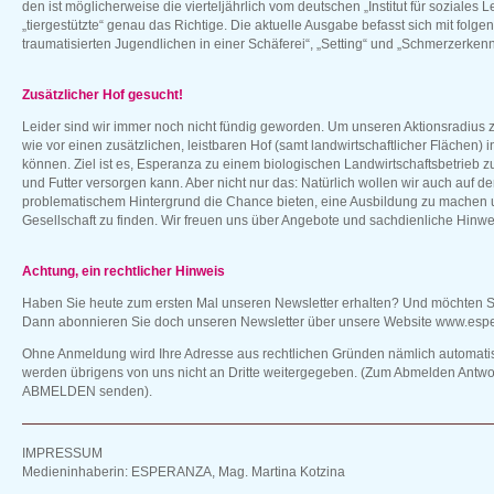
den ist möglicherweise die vierteljährlich vom deutschen „Institut für soziales
„tiergestützte“ genau das Richtige. Die aktuelle Ausgabe befasst sich mit fol
traumatisierten Jugendlichen in einer Schäferei“, „Setting“ und „Schmerzerken
Zusätzlicher Hof gesucht!
Leider sind wir immer noch nicht fündig geworden. Um unseren Aktionsradius 
wie vor einen zusätzlichen, leistbaren Hof (samt landwirtschaftlicher Flächen)
können. Ziel ist es, Esperanza zu einem biologischen Landwirtschaftsbetrieb z
und Futter versorgen kann. Aber nicht nur das: Natürlich wollen wir auch auf
problematischem Hintergrund die Chance bieten, eine Ausbildung zu machen u
Gesellschaft zu finden. Wir freuen uns über Angebote und sachdienliche Hinwe
Achtung, ein rechtlicher Hinweis
Haben Sie heute zum ersten Mal unseren Newsletter erhalten? Und möchten Sie
Dann abonnieren Sie doch unseren Newsletter über unsere Website www.espe
Ohne Anmeldung wird Ihre Adresse aus rechtlichen Gründen nämlich automatisc
werden übrigens von uns nicht an Dritte weitergegeben. (Zum Abmelden Antw
ABMELDEN senden).
IMPRESSUM
Medieninhaberin: ESPERANZA, Mag. Martina Kotzina