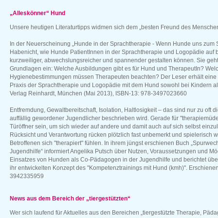
„Alleskönner“ Hund
Unsere heutigen Literaturtipps widmen sich dem „besten Freund des Mensche
In der Neuerscheinung „Hunde in der Sprachtherapie - Wenn Hunde uns zum Sp
Habenicht, wie Hunde PatientInnen in der Sprachtherapie und Logopädie auf 
kurzweiliger, abwechslungsreicher und spannender gestalten können. Sie geht 
Grundlagen ein: Welche Ausbildungen gibt es für Hund und TherapeutIn? Welc
Hygienebestimmungen müssen Therapeuten beachten? Der Leser erhält eine F
Praxis der Sprachtherapie und Logopädie mit dem Hund sowohl bei Kindern a
Verlag Reinhardt, München (Mai 2013), ISBN-13: 978-3497023660
Entfremdung, Gewaltbereitschaft, Isolation, Haltlosigkeit – das sind nur zu oft 
auffällig gewordener Jugendlicher beschrieben wird. Gerade für "therapiemüd
Türöffner sein, um sich wieder auf andere und damit auch auf sich selbst ei
Rücksicht und Verantwortung rücken plötzlich fast unbemerkt und spielerisch 
Betroffenen sich "therapiert" fühlen. In ihrem jüngst erschienen Buch „Spurwec
Jugendhilfe“ informiert Angelika Putsch über Nutzen, Voraussetzungen und Mö
Einsatzes von Hunden als Co-Pädagogen in der Jugendhilfe und berichtet übe
ihr entwickelten Konzept des "Kompetenztrainings mit Hund (kmh)". Erschienen
3942335959
News aus dem Bereich der „tiergestützten“
Wer sich laufend für Aktuelles aus den Bereichen „tiergestützte Therapie, Päd