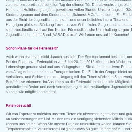
zu unserem bereits traditionellen Tag der offenen Tür. Das abwechslungsreich
Haus- und Hofführungen gibt´s jeweils zur vollen Stunde. Unsere jüngsten Gäs
Kinderprogramm und dem Kindertheater „Schneck & Co“ amüsieren. Ein Filmbei
aus der Sicht der Jugendlichen darstellt und unser beliebtes Impro-Theater darf 
Hungrigen gibt´s zur Stärkung Leckeres vom Grill – keine Sorge, auch unser
selbstverständlich voll auf ihre Kosten. Für musikalische Unterhaltung sorgen 
Jugendlichen, und die Band „VARA DeLuxe“. Wir freuen uns auf Ihr Kommen!
Schon Pläne für die Ferienzeit?
Auch wenn es derzeit nicht danach aussieht: Der Sommer kommt bestimmt, und 
Bei der Esperanza-Ferienaktion von 6. bis 20. Juli 2013 können sich Mädchen 
Lebenslage geraten sind und aus pädagogischer Sicht eine intensivere Betre
vom Alltag nehmen und neue Energien tanken. Die Zeit in der Gruppe bietet 
Verhaltens- und Sichtweisen, der Umgang mit den Tieren stärkt das Selbstwert
Bedürfnisse erkennen. Im Anschluss an die Ferienaktion besteht die Möglichke
persönlichem Bedarf und nach Vereinbarung mit der zuständigen Jugendabteil
so bald wie möglich anmelden!
Paten gesucht!
Wir von Esperanza möchten unseren Tieren ein abwechslungsreiches und gutes
an Verbesserungen am Hof. Mit den uns zur Verfügung stehenden Mitteln ist die
können uns helfen. Wenn Sie unsere Projekte unterstützen wollen, können Sie
Tierpatenschaft tun. Auf unserem Hof gibt es etwa 50 gute Gründe dafür – und